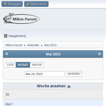
Einloggen
Registrieren
Hauptmenü
Mikro-Forum
Kalender
Mai 2023
►
►
«
»
Mai 2023
LISTE
MONAT
WOCHE
»
30
Mai 1