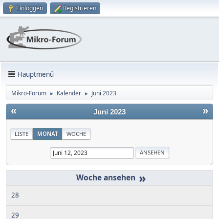
Einloggen
Registrieren
Hauptmenü
Mikro-Forum
Kalender
Juni 2023
►
►
«
»
Juni 2023
LISTE
MONAT
WOCHE
»
28
29