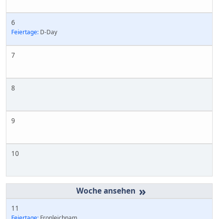
6
Feiertage:
D-Day
7
8
9
10
»
11
Feiertage:
Fronleichnam