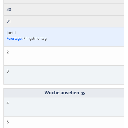
30
31
Juni 1
Feiertage:
Pfingstmontag
2
3
»
4
5