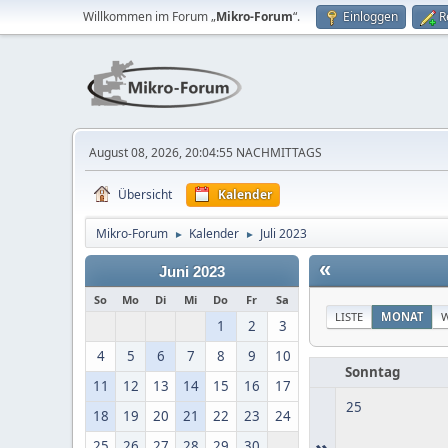
Willkommen im Forum „
Mikro-Forum
“.
Einloggen
R
August 08, 2026, 20:04:55 NACHMITTAGS
Übersicht
Kalender
Mikro-Forum
Kalender
Juli 2023
►
►
«
Juni 2023
So
Mo
Di
Mi
Do
Fr
Sa
LISTE
MONAT
1
2
3
4
5
6
7
8
9
10
Sonntag
11
12
13
14
15
16
17
25
18
19
20
21
22
23
24
»
25
26
27
28
29
30