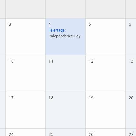
3
4
5
6
Feiertage:
Independence Day
10
11
12
13
17
18
19
20
24
25
26
27