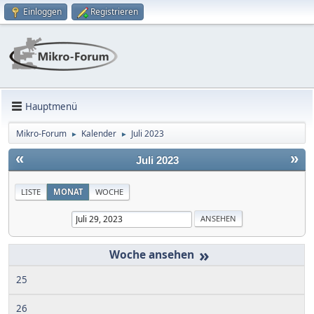
Einloggen
Registrieren
Hauptmenü
Mikro-Forum
Kalender
Juli 2023
►
►
«
»
Juli 2023
LISTE
MONAT
WOCHE
»
25
26