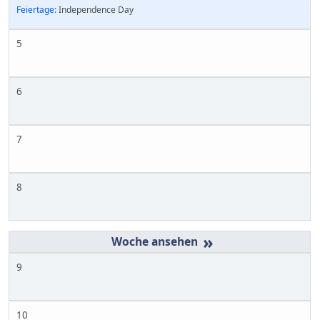
Feiertage:
Independence Day
5
6
7
8
»
9
10