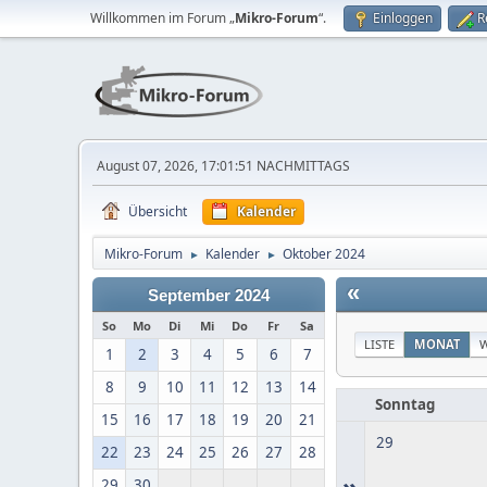
Willkommen im Forum „
Mikro-Forum
“.
Einloggen
R
August 07, 2026, 17:01:51 NACHMITTAGS
Übersicht
Kalender
Mikro-Forum
Kalender
Oktober 2024
►
►
«
September 2024
So
Mo
Di
Mi
Do
Fr
Sa
LISTE
MONAT
1
2
3
4
5
6
7
8
9
10
11
12
13
14
Sonntag
15
16
17
18
19
20
21
29
22
23
24
25
26
27
28
»
29
30