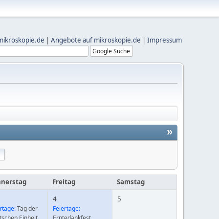
mikroskopie.de
|
Angebote auf mikroskopie.de
|
Impressum
»
nerstag
Freitag
Samstag
4
5
rtage:
Tag der
Feiertage:
schen Einheit
Erntedankfest