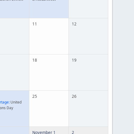
11
12
18
19
25
26
rtage:
United
ions Day
November 1
2