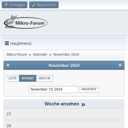
Einloggen
Registrieren
Hauptmenü
Mikro-Forum
Kalender
November 2024
►
►
«
»
November 2024
LISTE
MONAT
WOCHE
»
27
28