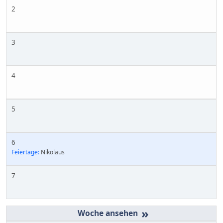
2
3
4
5
6
Feiertage:
Nikolaus
7
»