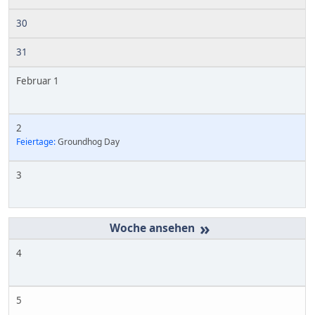
30
31
Februar 1
2
Feiertage:
Groundhog Day
3
»
4
5