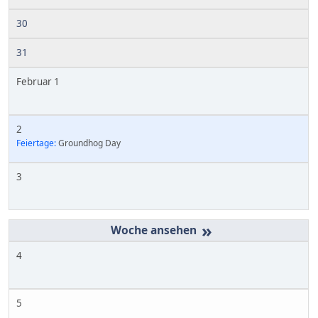
30
31
Februar 1
2
Feiertage:
Groundhog Day
3
»
4
5