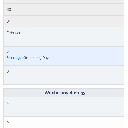
30
31
Februar 1
2
Feiertage:
Groundhog Day
3
»
4
5