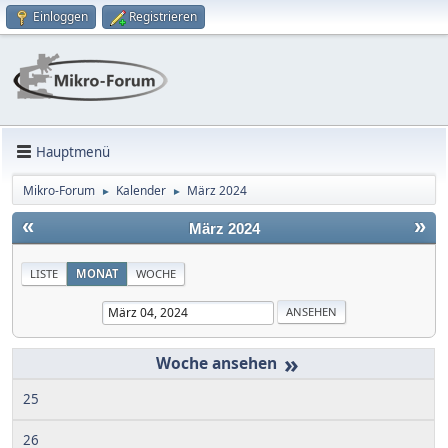
Einloggen
Registrieren
Hauptmenü
Mikro-Forum
Kalender
März 2024
►
►
«
»
März 2024
LISTE
MONAT
WOCHE
»
25
26