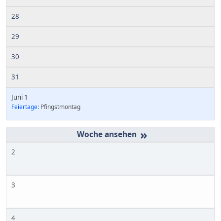
28
29
30
31
Juni 1
Feiertage:
Pfingstmontag
»
2
3
4