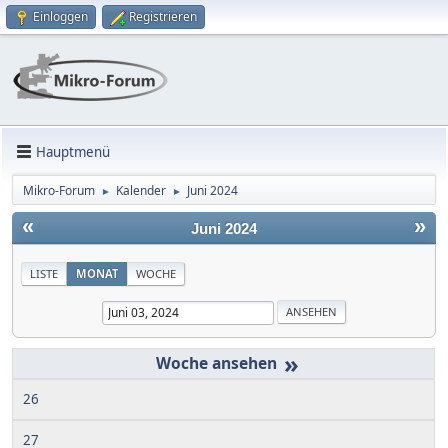
Einloggen
Registrieren
Hauptmenü
Mikro-Forum
Kalender
Juni 2024
►
►
«
»
Juni 2024
LISTE
MONAT
WOCHE
»
26
27