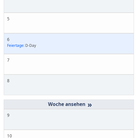
5
6
Feiertage:
D-Day
7
8
»
9
10