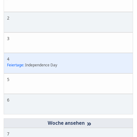
2
3
4
Feiertage:
Independence Day
5
6
»
7