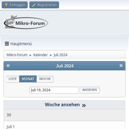
Einloggen
Registrieren
Hauptmenü
Mikro-Forum
Kalender
Juli 2024
►
►
«
»
Juli 2024
LISTE
MONAT
WOCHE
»
30
Juli 1