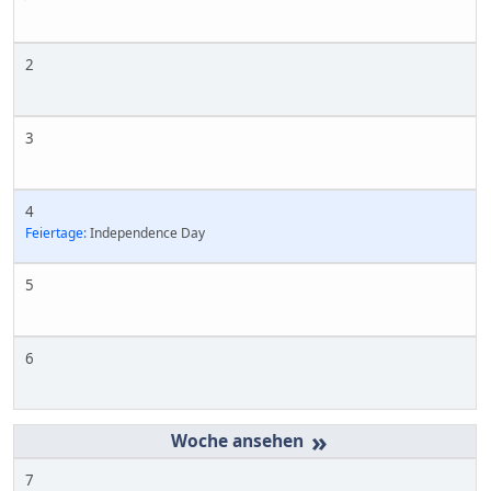
2
3
4
Feiertage:
Independence Day
5
6
»
7