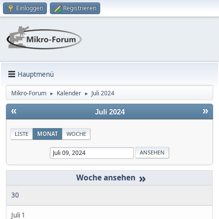
Einloggen
Registrieren
Hauptmenü
Mikro-Forum
Kalender
Juli 2024
►
►
«
»
Juli 2024
LISTE
MONAT
WOCHE
»
30
Juli 1