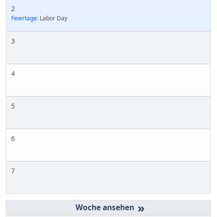
2
Feiertage:
Labor Day
3
4
5
6
7
»