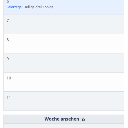
6
Feiertage:
Heilige drei Könige
7
8
9
10
11
»