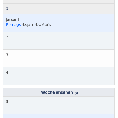
31
Januar 1
Feiertage:
Neujahr, New Year's
2
3
4
»
5