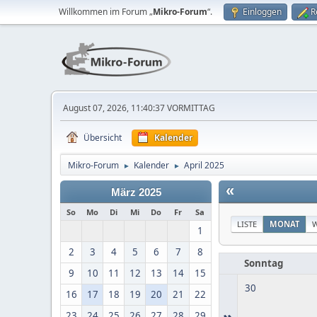
Willkommen im Forum „
Mikro-Forum
“.
Einloggen
R
August 07, 2026, 11:40:37 VORMITTAG
Übersicht
Kalender
Mikro-Forum
Kalender
April 2025
►
►
«
März 2025
So
Mo
Di
Mi
Do
Fr
Sa
LISTE
MONAT
1
2
3
4
5
6
7
8
Sonntag
9
10
11
12
13
14
15
30
16
17
18
19
20
21
22
»
23
24
25
26
27
28
29