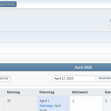
egistrieren
April 2025
WOCHE
Montag
Dienstag
Mittwoch
Don
31
April 1
2
3
Feiertage:
April
Fools