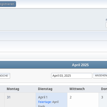
egistrieren
April 2025
WOCHE
Montag
Dienstag
Mittwoch
Don
31
April 1
2
3
Feiertage:
April
Fools