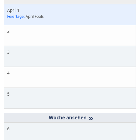
April 1
Feiertage:
April Fools
2
3
4
5
»
6