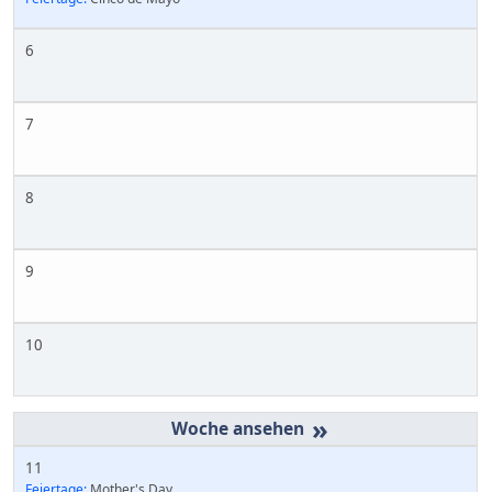
6
7
8
9
10
»
11
Feiertage:
Mother's Day