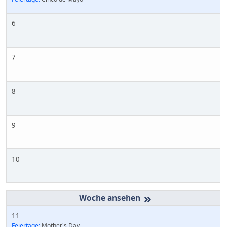
6
7
8
9
10
»
11
Feiertage:
Mother's Day