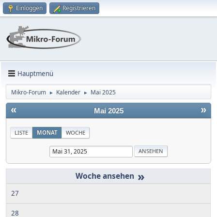
Einloggen
Registrieren
Hauptmenü
Mikro-Forum
Kalender
Mai 2025
►
►
«
»
Mai 2025
LISTE
MONAT
WOCHE
»
27
28