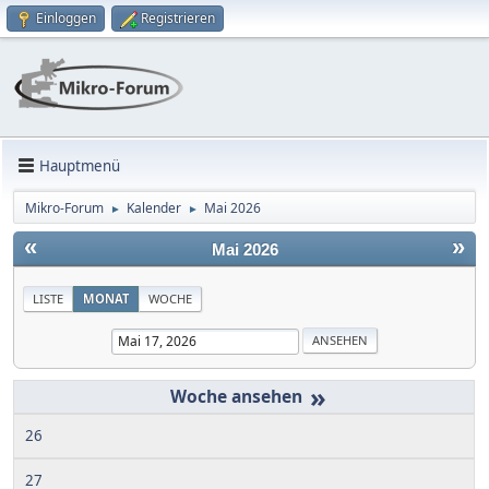
Einloggen
Registrieren
Hauptmenü
Mikro-Forum
Kalender
Mai 2026
►
►
«
»
Mai 2026
LISTE
MONAT
WOCHE
»
26
27