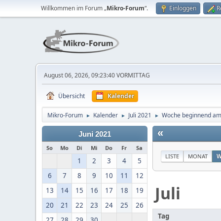
Willkommen im Forum „
Mikro-Forum
“.
Einloggen
R
August 06, 2026, 09:23:40 VORMITTAG
Übersicht
Kalender
Mikro-Forum
Kalender
Juli 2021
Woche beginnend am 
►
►
►
«
Juni 2021
So
Mo
Di
Mi
Do
Fr
Sa
LISTE
MONAT
W
1
2
3
4
5
6
7
8
9
10
11
12
Juli
13
14
15
16
17
18
19
20
21
22
23
24
25
26
Tag
27
28
29
30