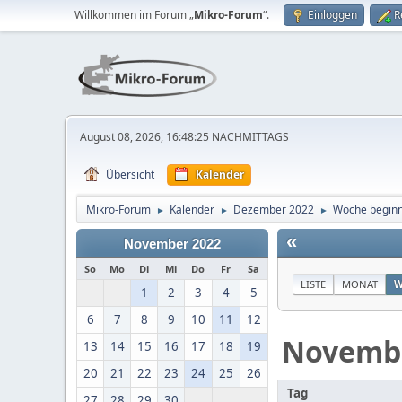
Willkommen im Forum „
Mikro-Forum
“.
Einloggen
R
August 08, 2026, 16:48:25 NACHMITTAGS
Übersicht
Kalender
Mikro-Forum
Kalender
Dezember 2022
Woche begin
►
►
►
«
November 2022
So
Mo
Di
Mi
Do
Fr
Sa
LISTE
MONAT
W
1
2
3
4
5
6
7
8
9
10
11
12
Novemb
13
14
15
16
17
18
19
20
21
22
23
24
25
26
Tag
27
28
29
30