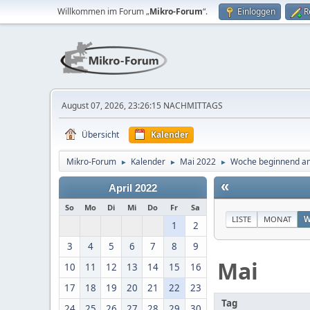
Willkommen im Forum „
Mikro-Forum
“.
Einloggen
R
August 07, 2026, 23:26:15 NACHMITTAGS
Übersicht
Kalender
Mikro-Forum
Kalender
Mai 2022
Woche beginnend a
►
►
►
«
April 2022
So
Mo
Di
Mi
Do
Fr
Sa
LISTE
MONAT
W
1
2
3
4
5
6
7
8
9
Mai
10
11
12
13
14
15
16
17
18
19
20
21
22
23
Tag
24
25
26
27
28
29
30