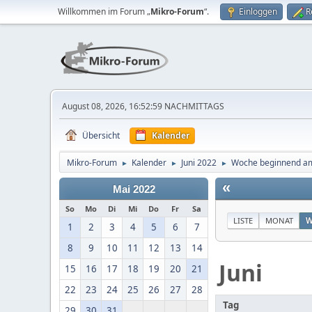
Willkommen im Forum „
Mikro-Forum
“.
Einloggen
R
August 08, 2026, 16:52:59 NACHMITTAGS
Übersicht
Kalender
Mikro-Forum
Kalender
Juni 2022
Woche beginnend am
►
►
►
«
Mai 2022
So
Mo
Di
Mi
Do
Fr
Sa
LISTE
MONAT
W
1
2
3
4
5
6
7
8
9
10
11
12
13
14
Juni
15
16
17
18
19
20
21
22
23
24
25
26
27
28
Tag
29
30
31