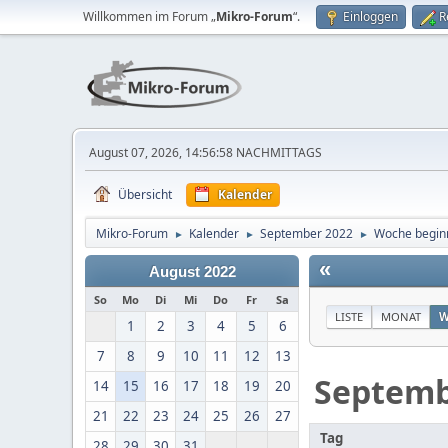
Willkommen im Forum „
Mikro-Forum
“.
Einloggen
R
August 07, 2026, 14:56:58 NACHMITTAGS
Übersicht
Kalender
Mikro-Forum
Kalender
September 2022
Woche begin
►
►
►
«
August 2022
So
Mo
Di
Mi
Do
Fr
Sa
LISTE
MONAT
W
1
2
3
4
5
6
7
8
9
10
11
12
13
Septem
14
15
16
17
18
19
20
21
22
23
24
25
26
27
Tag
28
29
30
31