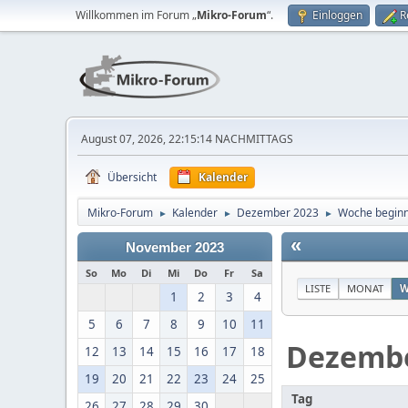
Willkommen im Forum „
Mikro-Forum
“.
Einloggen
R
August 07, 2026, 22:15:14 NACHMITTAGS
Übersicht
Kalender
Mikro-Forum
Kalender
Dezember 2023
Woche begin
►
►
►
«
November 2023
So
Mo
Di
Mi
Do
Fr
Sa
LISTE
MONAT
W
1
2
3
4
5
6
7
8
9
10
11
Dezemb
12
13
14
15
16
17
18
19
20
21
22
23
24
25
Tag
26
27
28
29
30