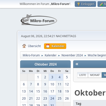
Willkommen im Forum „
Mikro-Forum
“.
Einloggen
R
August 06, 2026, 22:54:21 NACHMITTAGS
Übersicht
Kalender
Mikro-Forum
Kalender
November 2024
Woche beginn
►
►
►
«
Oktober 2024
So
Mo
Di
Mi
Do
Fr
Sa
LISTE
MONAT
W
1
2
3
4
5
6
7
8
9
10
11
12
Oktober
13
14
15
16
17
18
19
20
21
22
23
24
25
26
Tag
27
28
29
30
31