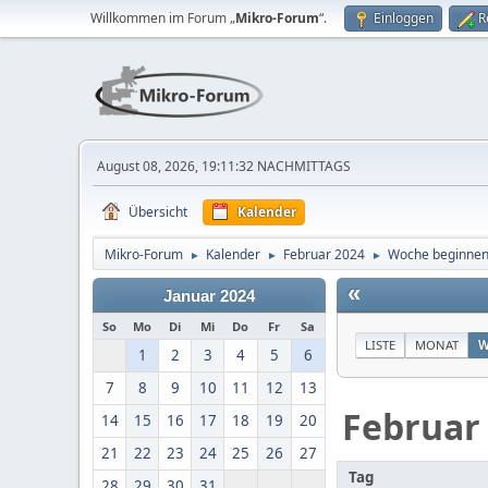
Willkommen im Forum „
Mikro-Forum
“.
Einloggen
R
August 08, 2026, 19:11:32 NACHMITTAGS
Übersicht
Kalender
Mikro-Forum
Kalender
Februar 2024
Woche beginnen
►
►
►
«
Januar 2024
So
Mo
Di
Mi
Do
Fr
Sa
LISTE
MONAT
W
1
2
3
4
5
6
7
8
9
10
11
12
13
Februar
14
15
16
17
18
19
20
21
22
23
24
25
26
27
Tag
28
29
30
31