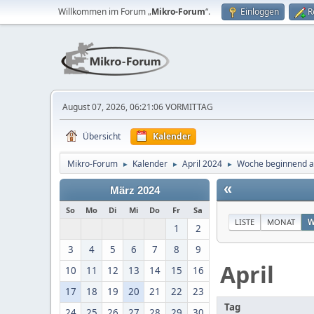
Willkommen im Forum „
Mikro-Forum
“.
Einloggen
R
August 07, 2026, 06:21:06 VORMITTAG
Übersicht
Kalender
Mikro-Forum
Kalender
April 2024
Woche beginnend a
►
►
►
«
März 2024
So
Mo
Di
Mi
Do
Fr
Sa
LISTE
MONAT
W
1
2
3
4
5
6
7
8
9
April
10
11
12
13
14
15
16
17
18
19
20
21
22
23
Tag
24
25
26
27
28
29
30