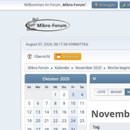
Willkommen im Forum „
Mikro-Forum
“.
Einloggen
R
August 07, 2026, 06:17:34 VORMITTAG
Übersicht
Kalender
Mikro-Forum
Kalender
November 2025
Woche begin
►
►
►
«
Oktober 2025
So
Mo
Di
Mi
Do
Fr
Sa
LISTE
MONAT
W
1
2
3
4
5
6
7
8
9
10
11
Novemb
12
13
14
15
16
17
18
19
20
21
22
23
24
25
Tag
26
27
28
29
30
31