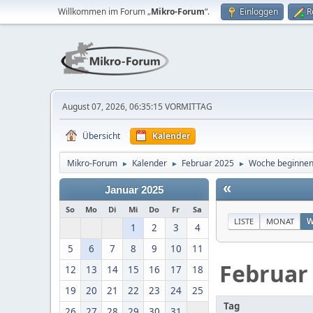
Willkommen im Forum „
Mikro-Forum
“.
Einloggen
R
August 07, 2026, 06:35:15 VORMITTAG
Übersicht
Kalender
Mikro-Forum
Kalender
Februar 2025
Woche beginnen
►
►
►
«
Januar 2025
So
Mo
Di
Mi
Do
Fr
Sa
LISTE
MONAT
W
1
2
3
4
5
6
7
8
9
10
11
Februar
12
13
14
15
16
17
18
19
20
21
22
23
24
25
Tag
26
27
28
29
30
31