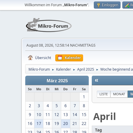
Willkommen im Forum „
Mikro-Forum
“.
Einloggen
R
August 08, 2026, 12:58:14 NACHMITTAGS
Übersicht
Kalender
Mikro-Forum
Kalender
April 2025
Woche beginnend a
►
►
►
«
März 2025
So
Mo
Di
Mi
Do
Fr
Sa
LISTE
MONAT
W
1
2
3
4
5
6
7
8
April
9
10
11
12
13
14
15
16
17
18
19
20
21
22
Tag
23
24
25
26
27
28
29