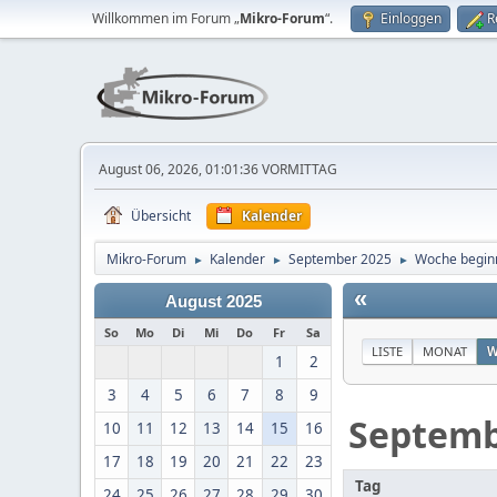
Willkommen im Forum „
Mikro-Forum
“.
Einloggen
R
August 06, 2026, 01:01:36 VORMITTAG
Übersicht
Kalender
Mikro-Forum
Kalender
September 2025
Woche begin
►
►
►
«
August 2025
So
Mo
Di
Mi
Do
Fr
Sa
LISTE
MONAT
W
1
2
3
4
5
6
7
8
9
Septem
10
11
12
13
14
15
16
17
18
19
20
21
22
23
Tag
24
25
26
27
28
29
30