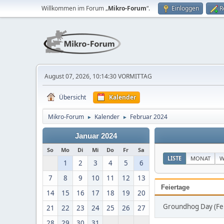
Willkommen im Forum „
Mikro-Forum
“.
Einloggen
R
August 07, 2026, 10:14:30 VORMITTAG
Übersicht
Kalender
Mikro-Forum
Kalender
Februar 2024
►
►
Januar 2024
So
Mo
Di
Mi
Do
Fr
Sa
LISTE
MONAT
W
1
2
3
4
5
6
7
8
9
10
11
12
13
Feiertage
14
15
16
17
18
19
20
Groundhog Day (Fe
21
22
23
24
25
26
27
28
29
30
31