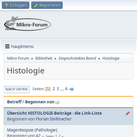
Einloggen
Registrieren
Hauptmenü
Mikro-Forum
Bibliothek
Eingeschränktes Board
Histologie
►
►
►
Histologie
2
3
...
6
Seiten
1
NACH UNTEN
Betreff
/
Begonnen von
Übersicht HISTOLOGIE-Beiträge - die Link-Liste
Begonnen von
Florian Stellmacher
Magenbiopsie (Pathologie)
Begonnen von
42
1
2
Seiten