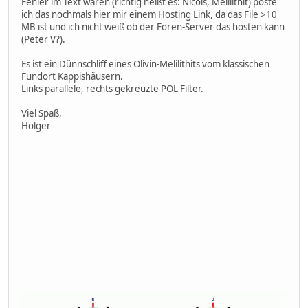
Fehler im Text waren (richtig heißt es: Nicols, Melilithit) poste
ich das nochmals hier mir einem Hosting Link, da das File >10
MB ist und ich nicht weiß ob der Foren-Server das hosten kann
(Peter V?).
Es ist ein Dünnschliff eines Olivin-Melilithits vom klassischen
Fundort Kappishäusern.
Links parallele, rechts gekreuzte POL Filter.
Viel Spaß,
Holger