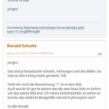
Schöne Grüße
Jürgen
Vorstellung:
http://www.mikroskopie-forum.de/index.php?
topic=57.msg80#msg80
Ronald Schulte
Januar 16, 2013, 11:09:41 VORMITTAG
#8
Jürgen,
Das sind ja fantastische Schnitte, Färbungen und dito Bilder. Da
hast du dich richtig mühe gemacht, Toll!
Fehlt mir noch die Bezeichnung ' T' im ersten Bild.
Auch wurde ich gerne wissen was die zwei Rosa Teile im Gehirn
von das zweite Bild sind. Ich meine Endothelzellen zu sehen so
konnte das vielleicht Blutgefäße voll mit Erythrozyten sein?
Grüße Ronald