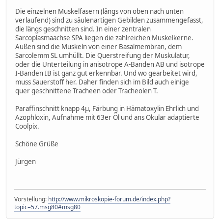
Die einzelnen Muskelfasern (längs von oben nach unten
verlaufend) sind zu säulenartigen Gebilden zusammengefasst,
die längs geschnitten sind. In einer zentralen
Sarcoplasmaachse SPA liegen die zahlreichen Muskelkerne.
Außen sind die Muskeln von einer Basalmembran, dem
Sarcolemm SL umhüllt. Die Querstreifung der Muskulatur,
oder die Unterteilung in anisotrope A-Banden AB und isotrope
I-Banden IB ist ganz gut erkennbar. Und wo gearbeitet wird,
muss Sauerstoff her. Daher finden sich im Bild auch einige
quer geschnittene Tracheen oder Tracheolen T.
Paraffinschnitt knapp 4µ, Färbung in Hämatoxylin Ehrlich und
Azophloxin, Aufnahme mit 63er Öl und ans Okular adaptierte
Coolpix.
Schöne Grüße
Jürgen
Vorstellung:
http://www.mikroskopie-forum.de/index.php?
topic=57.msg80#msg80