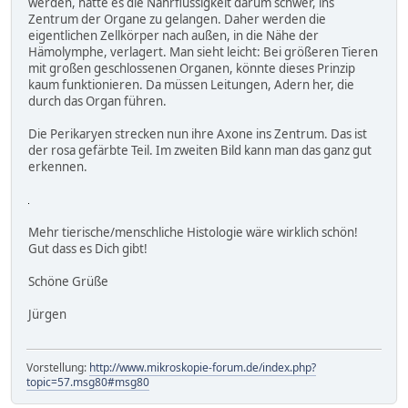
werden, hätte es die Nährflüssigkeit darum schwer, ins
Zentrum der Organe zu gelangen. Daher werden die
eigentlichen Zellkörper nach außen, in die Nähe der
Hämolymphe, verlagert. Man sieht leicht: Bei größeren Tieren
mit großen geschlossenen Organen, könnte dieses Prinzip
kaum funktionieren. Da müssen Leitungen, Adern her, die
durch das Organ führen.
Die Perikaryen strecken nun ihre Axone ins Zentrum. Das ist
der rosa gefärbte Teil. Im zweiten Bild kann man das ganz gut
erkennen.
Mehr tierische/menschliche Histologie wäre wirklich schön!
Gut dass es Dich gibt!
Schöne Grüße
Jürgen
Vorstellung:
http://www.mikroskopie-forum.de/index.php?
topic=57.msg80#msg80