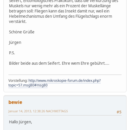
Seifert, Entomologisches Praktikum, dass die Verkürzung des
Muskels nur wenig mehr als ein Prozent der Muskellänge
betragen soll: Fliegen kann das Insekt damit nur, weil ein
Hebelmechanismus den Umfang des Flügelschlags enorm
verstärkt.
Schöne Grüße
Jürgen
P.S.
Bilder beide aus dem Seifert. Ehre wem Ehre gebührt....
Vorstellung:
http://www.mikroskopie-forum.de/index.php?
topic=57.msg80#msg80
bewie
Januar 14, 2013, 12:38:26 NACHMITTAGS
#5
Hallo Jürgen,