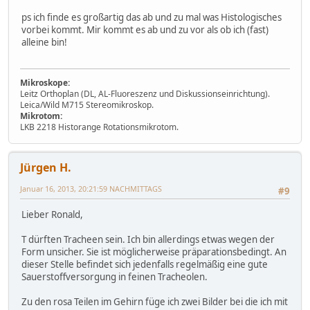
ps ich finde es großartig das ab und zu mal was Histologisches
vorbei kommt. Mir kommt es ab und zu vor als ob ich (fast)
alleine bin!
Mikroskope:
Leitz Orthoplan (DL, AL-Fluoreszenz und Diskussionseinrichtung).
Leica/Wild M715 Stereomikroskop.
Mikrotom:
LKB 2218 Historange Rotationsmikrotom.
Jürgen H.
Januar 16, 2013, 20:21:59 NACHMITTAGS
#9
Lieber Ronald,
T dürften Tracheen sein. Ich bin allerdings etwas wegen der
Form unsicher. Sie ist möglicherweise präparationsbedingt. An
dieser Stelle befindet sich jedenfalls regelmäßig eine gute
Sauerstoffversorgung in feinen Tracheolen.
Zu den rosa Teilen im Gehirn füge ich zwei Bilder bei die ich mit