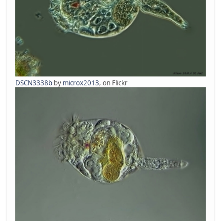
DSCN3338b
by
microx2013
, on Flickr