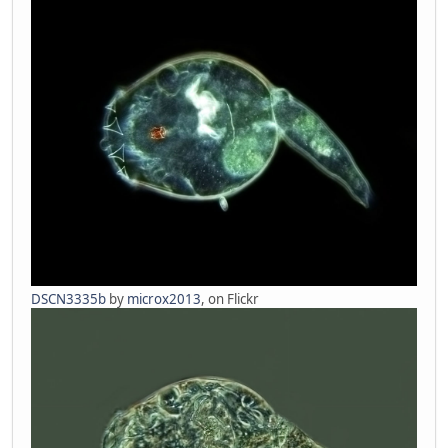
DSCN3335b
by
microx2013
, on Flickr