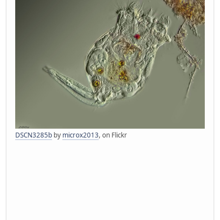
DSCN3285b
by
microx2013
, on Flickr