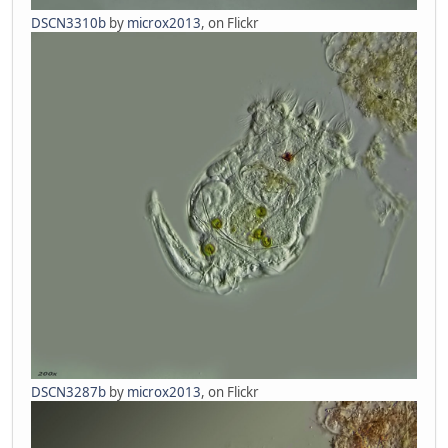
DSCN3310b
by
microx2013
, on Flickr
DSCN3287b
by
microx2013
, on Flickr