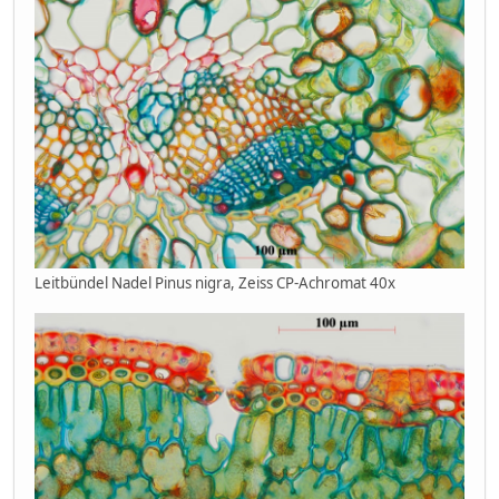
Leitbündel Nadel Pinus nigra, Zeiss CP-Achromat 40x