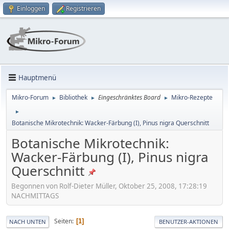
Einloggen
Registrieren
Hauptmenü
Mikro-Forum
Bibliothek
Eingeschränktes Board
Mikro-Rezepte
►
►
►
►
Botanische Mikrotechnik: Wacker-Färbung (I), Pinus nigra Querschnitt
Botanische Mikrotechnik:
Wacker-Färbung (I), Pinus nigra
Querschnitt
Begonnen von Rolf-Dieter Müller, Oktober 25, 2008, 17:28:19
NACHMITTAGS
Seiten
1
NACH UNTEN
BENUTZER-AKTIONEN