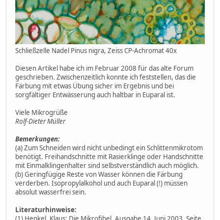
Schließzelle Nadel Pinus nigra, Zeiss CP-Achromat 40x
Diesen Artikel habe ich im Februar 2008 für das alte Forum
geschrieben. Zwischenzeitlich konnte ich feststellen, das die
Färbung mit etwas Übung sicher im Ergebnis und bei
sorgfältiger Entwässerung auch haltbar in Euparal ist.
Viele Mikrogrüße
Rolf-Dieter Müller
Bemerkungen:
(a) Zum Schneiden wird nicht unbedingt ein Schlittenmikrotom
benötigt. Freihandschnitte mit Rasierklinge oder Handschnitte
mit Einmalklingenhalter sind selbstverständlich auch möglich.
(b) Geringfügige Reste von Wasser können die Färbung
verderben. Isopropylalkohol und auch Euparal (!) müssen
absolut wasserfrei sein.
Literaturhinweise:
(1) Henkel, Klaus: Die Mikrofibel. Ausgabe 14. Juni 2003. Seite