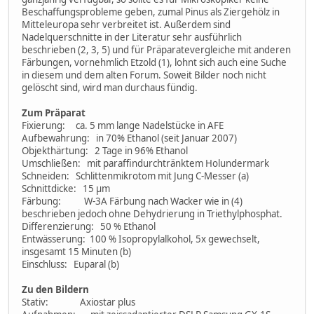
Beschaffungsprobleme geben, zumal Pinus als Ziergehölz in
Mitteleuropa sehr verbreitet ist. Außerdem sind
Nadelquerschnitte in der Literatur sehr ausführlich
beschrieben (2, 3, 5) und für Präparatevergleiche mit anderen
Färbungen, vornehmlich Etzold (1), lohnt sich auch eine Suche
in diesem und dem alten Forum. Soweit Bilder noch nicht
gelöscht sind, wird man durchaus fündig.
Zum Präparat
Fixierung: ca. 5 mm lange Nadelstücke in AFE
Aufbewahrung: in 70% Ethanol (seit Januar 2007)
Objekthärtung: 2 Tage in 96% Ethanol
Umschließen: mit paraffindurchtränktem Holundermark
Schneiden: Schlittenmikrotom mit Jung C-Messer (a)
Schnittdicke: 15 µm
Färbung: W-3A Färbung nach Wacker wie in (4)
beschrieben jedoch ohne Dehydrierung in Triethylphosphat.
Differenzierung: 50 % Ethanol
Entwässerung: 100 % Isopropylalkohol, 5x gewechselt,
insgesamt 15 Minuten (b)
Einschluss: Euparal (b)
Zu den Bildern
Stativ: Axiostar plus