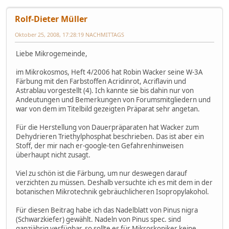
Rolf-Dieter Müller
Oktober 25, 2008, 17:28:19 NACHMITTAGS
Liebe Mikrogemeinde,
im Mikrokosmos, Heft 4/2006 hat Robin Wacker seine W-3A
Färbung mit den Farbstoffen Acridinrot, Acriflavin und
Astrablau vorgestellt (4). Ich kannte sie bis dahin nur von
Andeutungen und Bemerkungen von Forumsmitgliedern und
war von dem im Titelbild gezeigten Präparat sehr angetan.
Für die Herstellung von Dauerpräparaten hat Wacker zum
Dehydrieren Triethylphosphat beschrieben. Das ist aber ein
Stoff, der mir nach er-google-ten Gefahrenhinweisen
überhaupt nicht zusagt.
Viel zu schön ist die Färbung, um nur deswegen darauf
verzichten zu müssen. Deshalb versuchte ich es mit dem in der
botanischen Mikrotechnik gebräuchlicheren Isopropylakohol.
Für diesen Beitrag habe ich das Nadelblatt von Pinus nigra
(Schwarzkiefer) gewählt. Nadeln von Pinus spec. sind
ganzjährig verfügbar, so sollte es für Mikroskopiker keine