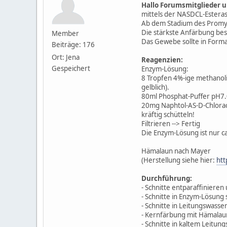
Hallo Forumsmitglieder u
mittels der NASDCL-Estera
Ab dem Stadium des Promyel
Die stärkste Anfärbung bes
Member
Das Gewebe sollte in Forma
Beiträge: 176
Ort: Jena
Reagenzien:
Gespeichert
Enzym-Lösung:
8 Tropfen 4%-ige methanoli
gelblich).
80ml Phosphat-Puffer pH7
20mg Naphtol-AS-D-Chlorac
kräftig schütteln!
Filtrieren --> Fertig
Die Enzym-Lösung ist nur c
Hämalaun nach Mayer
(Herstellung siehe hier:
htt
Durchführung:
- Schnitte entparaffiniere
- Schnitte in Enzym-Lösung 
- Schnitte in Leitungswasse
- Kernfärbung mit Hämalau
- Schnitte in kaltem Leitun