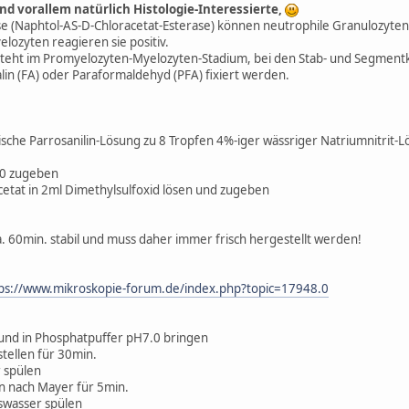
nd vorallem natürlich Histologie-Interessierte,
se (Naphtol-AS-D-Chloracetat-Esterase) können neutrophile Granulozyte
ozyten reagieren sie positiv.
teht im Promyelozyten-Myelozyten-Stadium, bei den Stab- und Segmentke
lin (FA) oder Paraformaldehyd (PFA) fixiert werden.
sche Parrosanilin-Lösung zu 8 Tropfen 4%-iger wässriger Natriumnitrit-
.0 zugeben
etat in 2ml Dimethylsulfoxid lösen und zugeben
a. 60min. stabil und muss daher immer frisch hergestellt werden!
ps://www.mikroskopie-forum.de/index.php?topic=17948.0
n und in Phosphatpuffer pH7.0 bringen
stellen für 30min.
r spülen
n nach Mayer für 5min.
gswasser spülen