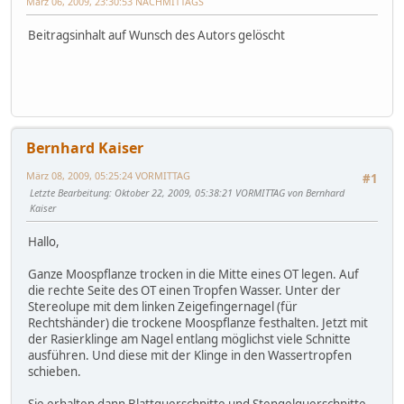
März 06, 2009, 23:30:53 NACHMITTAGS
Beitragsinhalt auf Wunsch des Autors gelöscht
Bernhard Kaiser
März 08, 2009, 05:25:24 VORMITTAG
#1
Letzte Bearbeitung
: Oktober 22, 2009, 05:38:21 VORMITTAG von Bernhard
Kaiser
Hallo,
Ganze Moospflanze trocken in die Mitte eines OT legen. Auf
die rechte Seite des OT einen Tropfen Wasser. Unter der
Stereolupe mit dem linken Zeigefingernagel (für
Rechtshänder) die trockene Moospflanze festhalten. Jetzt mit
der Rasierklinge am Nagel entlang möglichst viele Schnitte
ausführen. Und diese mit der Klinge in den Wassertropfen
schieben.
Sie erhalten dann Blattquerschnitte und Stengelquerschnitte.