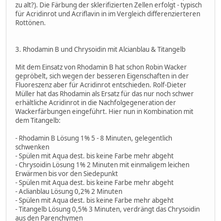
zu alt?). Die Färbung der sklerifizierten Zellen erfolgt - typisch
für Acridinrot und Acriflavin in im Vergleich differenzierteren
Rottönen.
3. Rhodamin B und Chrysoidin mit Alcianblau & Titangelb
Mit dem Einsatz von Rhodamin B hat schon Robin Wacker
gepröbelt, sich wegen der besseren Eigenschaften in der
Fluoreszenz aber für Acridinrot entschieden. Rolf-Dieter
Müller hat das Rhodamin als Ersatz für das nur noch schwer
erhältliche Acridinrot in die Nachfolgegeneration der
Wackerfärbungen eingeführt. Hier nun in Kombination mit
dem Titangelb:
- Rhodamin B Lösung 1% 5 - 8 Minuten, gelegentlich
schwenken
- Spülen mit Aqua dest. bis keine Farbe mehr abgeht
- Chrysoidin Lösung 1% 2 Minuten mit einmaligem leichen
Erwärmen bis vor den Siedepunkt
- Spülen mit Aqua dest. bis keine Farbe mehr abgeht
- Aclianblau Lösung 0,2% 2 Minuten
- Spülen mit Aqua dest. bis keine Farbe mehr abgeht
- Titangelb Lösung 0,5% 3 Minuten, verdrängt das Chrysoidin
aus den Parenchymen