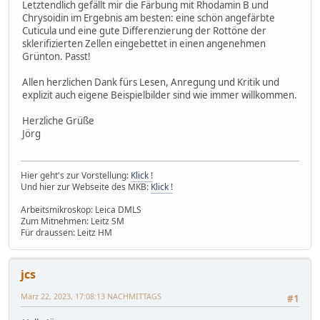
Letztendlich gefällt mir die Färbung mit Rhodamin B und
Chrysoidin im Ergebnis am besten: eine schön angefärbte
Cuticula und eine gute Differenzierung der Rottöne der
sklerifizierten Zellen eingebettet in einen angenehmen
Grünton. Passt!
Allen herzlichen Dank fürs Lesen, Anregung und Kritik und
explizit auch eigene Beispielbilder sind wie immer willkommen.
Herzliche Grüße
Jörg
Hier geht's zur Vorstellung:
Klick !
Und hier zur Webseite des MKB:
Klick !
Arbeitsmikroskop: Leica DMLS
Zum Mitnehmen: Leitz SM
Für draussen: Leitz HM
jcs
März 22, 2023, 17:08:13 NACHMITTAGS
#1