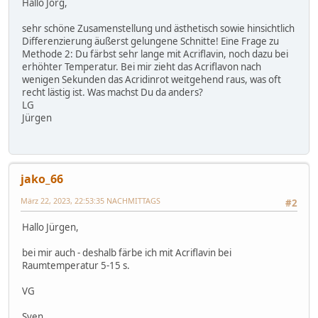
Hallo Jörg,
sehr schöne Zusamenstellung und ästhetisch sowie hinsichtlich
Differenzierung äußerst gelungene Schnitte! Eine Frage zu
Methode 2: Du färbst sehr lange mit Acriflavin, noch dazu bei
erhöhter Temperatur. Bei mir zieht das Acriflavon nach
wenigen Sekunden das Acridinrot weitgehend raus, was oft
recht lästig ist. Was machst Du da anders?
LG
Jürgen
jako_66
März 22, 2023, 22:53:35 NACHMITTAGS
#2
Hallo Jürgen,
bei mir auch - deshalb färbe ich mit Acriflavin bei
Raumtemperatur 5-15 s.
VG
Sven