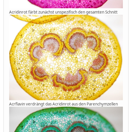
Acridinrot färbt zunächst unspezifisch den gesamten Schnitt
Acrflavin verdrängt das Acridinrot aus den Parenchymzellen