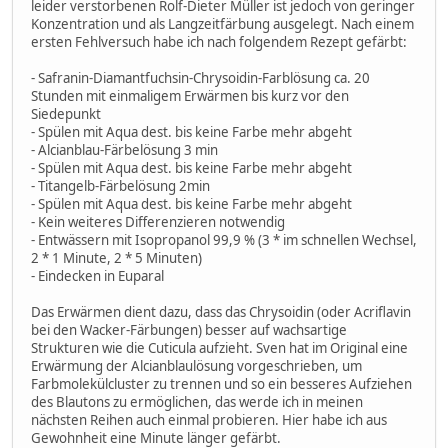
leider verstorbenen Rolf-Dieter Müller ist jedoch von geringer
Konzentration und als Langzeitfärbung ausgelegt. Nach einem
ersten Fehlversuch habe ich nach folgendem Rezept gefärbt:
- Safranin-Diamantfuchsin-Chrysoidin-Farblösung ca. 20
Stunden mit einmaligem Erwärmen bis kurz vor den
Siedepunkt
- Spülen mit Aqua dest. bis keine Farbe mehr abgeht
- Alcianblau-Färbelösung 3 min
- Spülen mit Aqua dest. bis keine Farbe mehr abgeht
- Titangelb-Färbelösung 2min
- Spülen mit Aqua dest. bis keine Farbe mehr abgeht
- Kein weiteres Differenzieren notwendig
- Entwässern mit Isopropanol 99,9 % (3 * im schnellen Wechsel,
2 * 1 Minute, 2 * 5 Minuten)
- Eindecken in Euparal
Das Erwärmen dient dazu, dass das Chrysoidin (oder Acriflavin
bei den Wacker-Färbungen) besser auf wachsartige
Strukturen wie die Cuticula aufzieht. Sven hat im Original eine
Erwärmung der Alcianblaulösung vorgeschrieben, um
Farbmolekülcluster zu trennen und so ein besseres Aufziehen
des Blautons zu ermöglichen, das werde ich in meinen
nächsten Reihen auch einmal probieren. Hier habe ich aus
Gewohnheit eine Minute länger gefärbt.