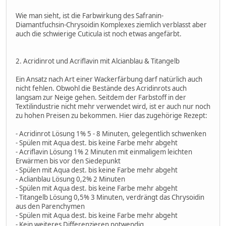
Wie man sieht, ist die Farbwirkung des Safranin-
Diamantfuchsin-Chrysoidin Komplexes ziemlich verblasst aber
auch die schwierige Cuticula ist noch etwas angefärbt.
2. Acridinrot und Acriflavin mit Alcianblau & Titangelb
Ein Ansatz nach Art einer Wackerfärbung darf natürlich auch
nicht fehlen. Obwohl die Bestände des Acridinrots auch
langsam zur Neige gehen. Seitdem der Farbstoff in der
Textilindustrie nicht mehr verwendet wird, ist er auch nur noch
zu hohen Preisen zu bekommen. Hier das zugehörige Rezept:
- Acridinrot Lösung 1% 5 - 8 Minuten, gelegentlich schwenken
- Spülen mit Aqua dest. bis keine Farbe mehr abgeht
- Acriflavin Lösung 1% 2 Minuten mit einmaligem leichten
Erwärmen bis vor den Siedepunkt
- Spülen mit Aqua dest. bis keine Farbe mehr abgeht
- Aclianblau Lösung 0,2% 2 Minuten
- Spülen mit Aqua dest. bis keine Farbe mehr abgeht
- Titangelb Lösung 0,5% 3 Minuten, verdrängt das Chrysoidin
aus den Parenchymen
- Spülen mit Aqua dest. bis keine Farbe mehr abgeht
- Kein weiteres Differenzieren notwendig