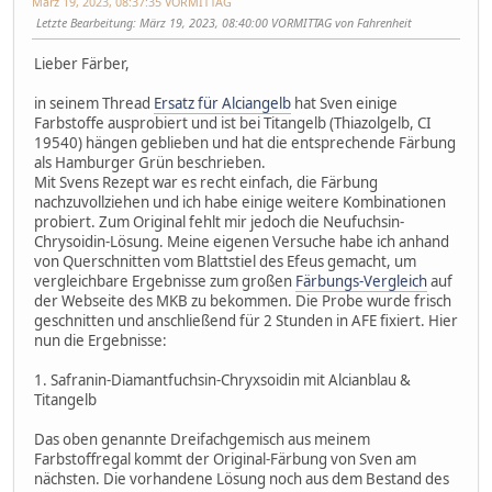
März 19, 2023, 08:37:35 VORMITTAG
Letzte Bearbeitung
: März 19, 2023, 08:40:00 VORMITTAG von Fahrenheit
Lieber Färber,
in seinem Thread
Ersatz für Alciangelb
hat Sven einige
Farbstoffe ausprobiert und ist bei Titangelb (Thiazolgelb, CI
19540) hängen geblieben und hat die entsprechende Färbung
als Hamburger Grün beschrieben.
Mit Svens Rezept war es recht einfach, die Färbung
nachzuvollziehen und ich habe einige weitere Kombinationen
probiert. Zum Original fehlt mir jedoch die Neufuchsin-
Chrysoidin-Lösung. Meine eigenen Versuche habe ich anhand
von Querschnitten vom Blattstiel des Efeus gemacht, um
vergleichbare Ergebnisse zum großen
Färbungs-Vergleich
auf
der Webseite des MKB zu bekommen. Die Probe wurde frisch
geschnitten und anschließend für 2 Stunden in AFE fixiert. Hier
nun die Ergebnisse:
1. Safranin-Diamantfuchsin-Chryxsoidin mit Alcianblau &
Titangelb
Das oben genannte Dreifachgemisch aus meinem
Farbstoffregal kommt der Original-Färbung von Sven am
nächsten. Die vorhandene Lösung noch aus dem Bestand des