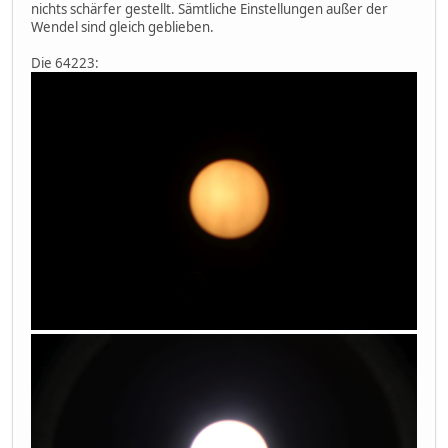
nichts schärfer gestellt. Sämtliche Einstellungen außer der
Wendel sind gleich geblieben.
Die 64223: