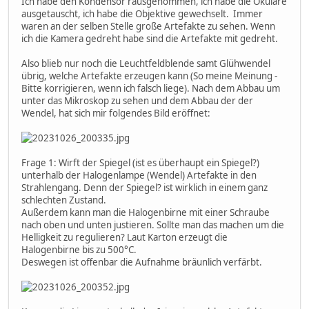
Ich habe den Kondensor rausgenommen, ich habe die Okulare
ausgetauscht, ich habe die Objektive gewechselt. Immer
waren an der selben Stelle große Artefakte zu sehen. Wenn
ich die Kamera gedreht habe sind die Artefakte mit gedreht.
Also blieb nur noch die Leuchtfeldblende samt Glühwendel
übrig, welche Artefakte erzeugen kann (So meine Meinung -
Bitte korrigieren, wenn ich falsch liege). Nach dem Abbau um
unter das Mikroskop zu sehen und dem Abbau der der
Wendel, hat sich mir folgendes Bild eröffnet:
Frage 1: Wirft der Spiegel (ist es überhaupt ein Spiegel?)
unterhalb der Halogenlampe (Wendel) Artefakte in den
Strahlengang. Denn der Spiegel? ist wirklich in einem ganz
schlechten Zustand.
Außerdem kann man die Halogenbirne mit einer Schraube
nach oben und unten justieren. Sollte man das machen um die
Helligkeit zu regulieren? Laut Karton erzeugt die
Halogenbirne bis zu 500°C.
Deswegen ist offenbar die Aufnahme bräunlich verfärbt.