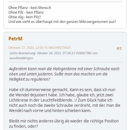
Ohne Pflanz - kein Mensch
Ohne Pilz - kein Pflanz
Ohne Alg - kein Pilz?
Und wie sieht es überhaupt mit den ganzen Mikroorganismen aus?
PetrM
Oktober 27, 2023, 22:03:16 NACHMITTAGS
#3
Letzte Bearbeitung
: Oktober 28, 2023, 07:28:23 VORMITTAG von
woodlanddragon
Außerdem kann man die Halogenbirne mit einer Schraube nach
oben und unten justieren. Sollte man das machen um die
Helligkeit zu regulieren?
Habe ich dummerweise gemacht. Kann es sein, dass ich nun
die Wendel dejustiert habe. Ich habe, glaube ich, jetzt zwei
Lichtkreise in der Leuchtfeldblende. :/ Zum Glück habe ich
nicht auch noch die zweite Schraube verdreht, mit der man die
Wendel nach vorne und hinten schieben kann.
Bleibt mir nichts anderes übrig als wieder die richtige Position
zu finden, oder?