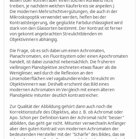
wollen oder können aber einen solchen Aufwand nicht
treiben, je nachdem welchen Käuferkreis sie anpeilen.)
Die modernen Mehrschichtvergütungen, die auch in der
Mikroskopoptik verwendet werden, helfen bei der
Kontraststeigerung, die geglückte Farbdurchlässigkeit wird
stark von den Glassorten bestimmt. Der Kontrast ist ferner
von gekonnt angebrachten Streulichtblenden im
Objektivinnern abhängig.
Die Frage, ob es sich dabei um einen Achromaten,
Planachromaten, ein Fluoritsystem oder einen Apochromaten
handelt, ist dabei zunächst nebensächlich. Die früheren
viellinsigen Planobjektive zeichneten etwas flauer als die
Weniglinser, weil durch die Reflexion an den
Linsenoberflächen viel vagabundierendes Streulicht im
Objektivinnern war. Deshalb erscheint das Bild eines
modernen Achromaten im Vergleich mit einem älteren
Planobjektiv mitunter deutlich kontrastreicher.
Zur Qualität der Abbildung gehört dann auch noch die
Korrektionsstufe des Objektivs, also z. B. ob Achromat oder
Apo. Schon per Definition kann der Achromat nicht "besser"
abbilden, das geht gar nicht. Mitunter verwechseln Anfänger
aber den guten Kontrast von modernen Achromaten der
bedeutenden Hersteller mit der "Schärfe" des Bildes, das sie