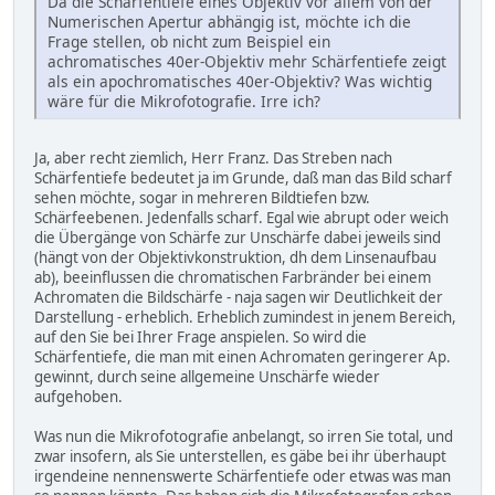
Da die Schärfentiefe eines Objektiv vor allem von der
Numerischen Apertur abhängig ist, möchte ich die
Frage stellen, ob nicht zum Beispiel ein
achromatisches 40er-Objektiv mehr Schärfentiefe zeigt
als ein apochromatisches 40er-Objektiv? Was wichtig
wäre für die Mikrofotografie. Irre ich?
Ja, aber recht ziemlich, Herr Franz. Das Streben nach
Schärfentiefe bedeutet ja im Grunde, daß man das Bild scharf
sehen möchte, sogar in mehreren Bildtiefen bzw.
Schärfeebenen. Jedenfalls scharf. Egal wie abrupt oder weich
die Übergänge von Schärfe zur Unschärfe dabei jeweils sind
(hängt von der Objektivkonstruktion, dh dem Linsenaufbau
ab), beeinflussen die chromatischen Farbränder bei einem
Achromaten die Bildschärfe - naja sagen wir Deutlichkeit der
Darstellung - erheblich. Erheblich zumindest in jenem Bereich,
auf den Sie bei Ihrer Frage anspielen. So wird die
Schärfentiefe, die man mit einen Achromaten geringerer Ap.
gewinnt, durch seine allgemeine Unschärfe wieder
aufgehoben.
Was nun die Mikrofotografie anbelangt, so irren Sie total, und
zwar insofern, als Sie unterstellen, es gäbe bei ihr überhaupt
irgendeine nennenswerte Schärfentiefe oder etwas was man