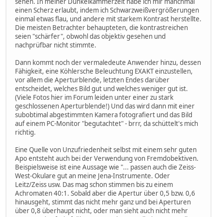
sehen. In meiner Dunkelkammerzeit habe ich mir manchmal
einen Scherz erlaubt, indem ich Schwarzweißvergrößerungen
einmal etwas flau, und andere mit starkem Kontrast herstellte.
Die meisten Betrachter behaupteten, die kontrastreichen
seien "schärfer", obwohl das objektiv gesehen und
nachprüfbar nicht stimmte.
Dann kommt noch der vermaledeute Anwender hinzu, dessen
Fähigkeit, eine Köhlersche Beleuchtung EXAKT einzustellen,
vor allem die Aperturblende, letzten Endes darüber
entscheidet, welches Bild gut und welches weniger gut ist.
(Viele Fotos hier im Forum leiden unter einer zu stark
geschlossenen Aperturblende!) Und das wird dann mit einer
subobtimal abgestimmten Kamera fotografiert und das Bild
auf einem PC-Monitor "begutachtet" - brrr, da schüttelt's mich
richtig.
Eine Quelle von Unzufriedenheit selbst mit einem sehr guten
Apo entsteht auch bei der Verwendung von Fremdobektiven.
Beispielsweise ist eine Aussage wie "... passen auch die Zeiss-
West-Okulare gut an meine Jena-Instrumente. Oder
Leitz/Zeiss usw. Das mag schon stimmen bis zu einem
Achromaten 40:1. Sobald aber die Apertur über 0,5 bzw. 0,6
hinausgeht, stimmt das nicht mehr ganz und bei Aperturen
über 0,8 überhaupt nicht, oder man sieht auch nicht mehr