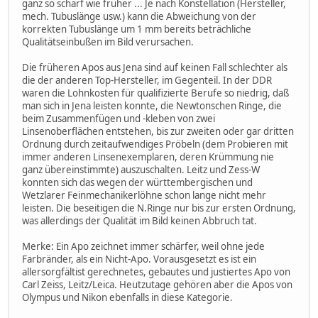
ganz so scharf wie früher ... Je nach Konstellation (Hersteller,
mech. Tubuslänge usw.) kann die Abweichung von der
korrekten Tubuslänge um 1 mm bereits beträchliche
Qualitätseinbußen im Bild verursachen.
Die früheren Apos aus Jena sind auf keinen Fall schlechter als
die der anderen Top-Hersteller, im Gegenteil. In der DDR
waren die Lohnkosten für qualifizierte Berufe so niedrig, daß
man sich in Jena leisten konnte, die Newtonschen Ringe, die
beim Zusammenfügen und -kleben von zwei
Linsenoberflächen entstehen, bis zur zweiten oder gar dritten
Ordnung durch zeitaufwendiges Pröbeln (dem Probieren mit
immer anderen Linsenexemplaren, deren Krümmung nie
ganz übereinstimmte) auszuschalten. Leitz und Zess-W
konnten sich das wegen der württembergischen und
Wetzlarer Feinmechanikerlöhne schon lange nicht mehr
leisten. Die beseitigen die N.Ringe nur bis zur ersten Ordnung,
was allerdings der Qualität im Bild keinen Abbruch tat.
Merke: Ein Apo zeichnet immer schärfer, weil ohne jede
Farbränder, als ein Nicht-Apo. Vorausgesetzt es ist ein
allersorgfältist gerechnetes, gebautes und justiertes Apo von
Carl Zeiss, Leitz/Leica. Heutzutage gehören aber die Apos von
Olympus und Nikon ebenfalls in diese Kategorie.