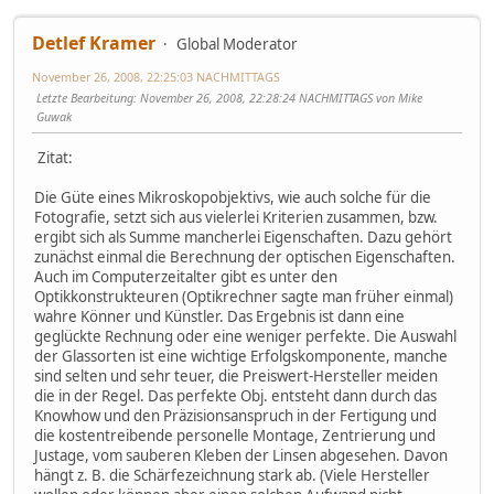
Detlef Kramer
Global Moderator
November 26, 2008, 22:25:03 NACHMITTAGS
Letzte Bearbeitung
: November 26, 2008, 22:28:24 NACHMITTAGS von Mike
Guwak
Zitat:
Die Güte eines Mikroskopobjektivs, wie auch solche für die
Fotografie, setzt sich aus vielerlei Kriterien zusammen, bzw.
ergibt sich als Summe mancherlei Eigenschaften. Dazu gehört
zunächst einmal die Berechnung der optischen Eigenschaften.
Auch im Computerzeitalter gibt es unter den
Optikkonstrukteuren (Optikrechner sagte man früher einmal)
wahre Könner und Künstler. Das Ergebnis ist dann eine
geglückte Rechnung oder eine weniger perfekte. Die Auswahl
der Glassorten ist eine wichtige Erfolgskomponente, manche
sind selten und sehr teuer, die Preiswert-Hersteller meiden
die in der Regel. Das perfekte Obj. entsteht dann durch das
Knowhow und den Präzisionsanspruch in der Fertigung und
die kostentreibende personelle Montage, Zentrierung und
Justage, vom sauberen Kleben der Linsen abgesehen. Davon
hängt z. B. die Schärfezeichnung stark ab. (Viele Hersteller