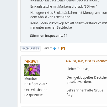
Müllsack ( blau für Zeiss, gelber Sack für Motic )
Einkaufstasche mit Markenaufdruck "SOliver"
Handgewirktes Brokatsäckchen mit Monogramm u
dem Abbild von Ernst Abbe
Keine. Mein Mikroskop schläft selbstverständlich mit
mir unter meiner Bettdecke
Stimmen insgesamt:
24
1
Seiten
2
NACH UNTEN
rekuwi
März 31, 2010, 22:32:13 NACHM
Lieber Thomas,
Dein geklöppeltes Deckchen
Member
gesetzt werden).
Beiträge: 2.016
Ort: Wiesbaden
Lehrerinnenhafte Grüße
Regi
Gespeichert