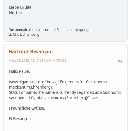
Liebe Grüße
Herbert
Die animalcula infusoria sind Blasen mit Neigungen.
G. Chr. Lichtenberg
Hartmut Besançon
März 13, 2013, 15:17:04 NACHMITTAGS
#4
Hallo Päule,
www.algaebase.org/ besagt Folgendes für Cocconema
mexicanum(Ehrenberg):
Status of name:The name is currently regarded as a taxonomic
synonym of Cymbella mexicana(Ehrenberg)Cleve.
Freundliche Grüsse,
H.Besançon