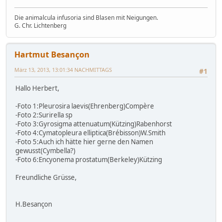
Die animalcula infusoria sind Blasen mit Neigungen.
G. Chr. Lichtenberg
Hartmut Besançon
März 13, 2013, 13:01:34 NACHMITTAGS
#1
Hallo Herbert,
-Foto 1:Pleurosira laevis(Ehrenberg)Compère
-Foto 2:Surirella sp
-Foto 3:Gyrosigma attenuatum(Kützing)Rabenhorst
-Foto 4:Cymatopleura elliptica(Brébisson)W.Smith
-Foto 5:Auch ich hätte hier gerne den Namen
gewusst(Cymbella?)
-Foto 6:Encyonema prostatum(Berkeley)Kützing
Freundliche Grüsse,
H.Besançon