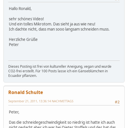
Hallo Ronald,
sehr schönes Video!
Und ein tolles Mikrotom. Das sieht ja aus wie neu!
Ich dachte nicht, dass man sooo langsam schneiden muss.
Herzliche Grüße
Peter
Dieses Posting ist frei von kultureller Aneigung, vegan und wurde
CO2-frei erstellt. Für 100 Posts lasse ich ein Gänseblümchen in
Ecuador pflanzen.
Ronald Schulte
September 21, 2011, 13:36:14 NACHMITTAGS
#2
Peter,
Das die schneidegeschwindigkeit so niedrig ist hatte ich auch
nicht gedacht aber ich war bei Dieter Stoffels und der hat das