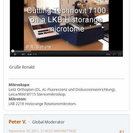
Grüße Ronald
Mikroskope:
Leitz Orthoplan (DL, AL-Fluoreszenz und Diskussionseinrichtung).
Leica/Wild M715 Stereomikroskop.
Mikrotom:
LKB 2218 Historange Rotationsmikrotom.
Peter V.
Global Moderator
September 20, 2011, 21:40:52 NACHMITTAGS
#1