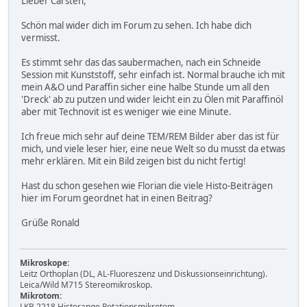
Lieber Carsten,
Schön mal wider dich im Forum zu sehen. Ich habe dich
vermisst.
Es stimmt sehr das das saubermachen, nach ein Schneide
Session mit Kunststoff, sehr einfach ist. Normal brauche ich mit
mein A&O und Paraffin sicher eine halbe Stunde um all den
'Dreck' ab zu putzen und wider leicht ein zu Ölen mit Paraffinöl
aber mit Technovit ist es weniger wie eine Minute.
Ich freue mich sehr auf deine TEM/REM Bilder aber das ist für
mich, und viele leser hier, eine neue Welt so du musst da etwas
mehr erklären. Mit ein Bild zeigen bist du nicht fertig!
Hast du schon gesehen wie Florian die viele Histo-Beiträgen
hier im Forum geordnet hat in einen Beitrag?
Grüße Ronald
Mikroskope:
Leitz Orthoplan (DL, AL-Fluoreszenz und Diskussionseinrichtung).
Leica/Wild M715 Stereomikroskop.
Mikrotom:
LKB 2218 Historange Rotationsmikrotom.