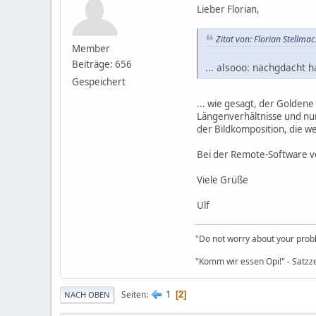
Lieber Florian,
Zitat von: Florian Stellm
Member
Beiträge: 656
... alsooo: nachgdacht h
Gespeichert
... wie gesagt, der Goldene
Längenverhältnisse und nur
der Bildkomposition, die we
Bei der Remote-Software von
Viele Grüße
Ulf
"Do not worry about your probl
"Komm wir essen Opi!" - Satzz
1
Seiten
2
NACH OBEN