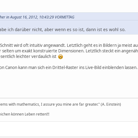
acher in August 16, 2012, 10:43:29 VORMITTAG
abe ich darüber nicht, aber wenn es so ist, dann ist es wohl so.
 Schnitt wird oft intuitiv angewandt. Letztlich geht es in Bildern ja meis
 selten um exakt konstruierte Dimensionen. Letztlich steckt ein angenäh
sentlich leichter verdaulich ist
 Canon kann man sich ein Drittel-Raster ins Live-Bild einblenden lassen. 
ems with mathematics, I assure you mine are far greater." (A. Einstein)
eichen können Leben retten!!!