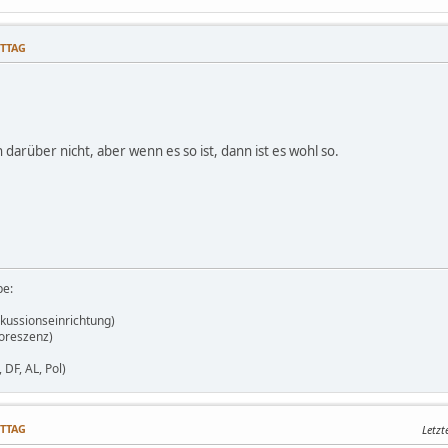
ITTAG
 darüber nicht, aber wenn es so ist, dann ist es wohl so.
pe:
skussionseinrichtung)
uoreszenz)
DF, AL, Pol)
ITTAG
Letzt