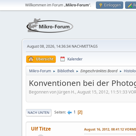
Willkommen im Forum „
Mikro-Forum
“.
Einloggen
R
August 08, 2026, 14:36:34 NACHMITTAGS
Übersicht
Kalender
Mikro-Forum
Bibliothek
Eingeschränktes Board
Histolo
►
►
►
Konventionen bei der Photog
Begonnen von Jürgen H., August 15, 2012, 11:51:33 V
1
Seiten
2
NACH UNTEN
Ulf Titze
August 16, 2012, 08:41:12 VORM