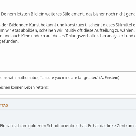
 Deinem letzten Bild ein weiteres Stilelement, das bisher noch nicht ge
 der Bildenden Kunst bekannt und konstruiert, scheint dieses Stilmittel
nn wir etas abbilden, scheinen wir intuitiv oft diese Aufteilung zu wähle
 und auch Kleinkindern auf dieses Teilungsverhältnis hin analysiert und e
 gefunden.
ems with mathematics, I assure you mine are far greater." (A. Einstein)
eichen können Leben retten!!!
ITTAG
Florian sich am goldenen Schnitt orientiert hat. Er hat das linke Zentru