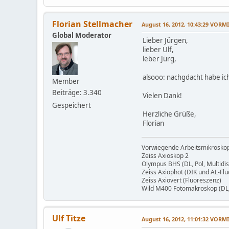
Florian Stellmacher
August 16, 2012, 10:43:29 VORM
Global Moderator
Lieber Jürgen,
lieber Ulf,
leber Jürg,
alsooo: nachgdacht habe ich
Member
Beiträge: 3.340
Vielen Dank!
Gespeichert
Herzliche Grüße,
Florian
Vorwiegende Arbeitsmikrosko
Zeiss Axioskop 2
Olympus BHS (DL, Pol, Multidi
Zeiss Axiophot (DIK und AL-Fl
Zeiss Axiovert (Fluoreszenz)
Wild M400 Fotomakroskop (DL, 
Ulf Titze
August 16, 2012, 11:01:32 VORM